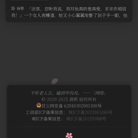
摘要
「法官，您听我说，我对他真的是真爱，求求你相信
我！」一个女人哀嚎道，她又小心翼翼地瞥了刽子手一眼，他
们已经将那个年轻男人押跪在地上 …
不听老人言，磕到甲沟炎。——「网络」
© 2020-2025 晨熙 版权所有
甘公网安备 62010302001300号
工信部ICP备案信息：
陇ICP备2021003186号
萌ICP备案信息：
萌ICP备20255988号