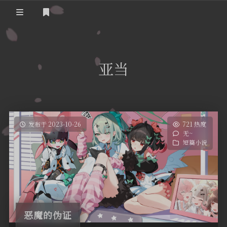
登录
首页
亚当
实用工具
舔狗日记
哔哩哔哩追番
关于我们
抖音去水印
发布于 2023-10-26
721 热度
无~
隐私政策
摸鱼人日历
短篇小说
友情链接
今日头条新闻
恶魔的伪证