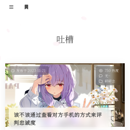
登录
首页
吐槽
实用工具
舔狗日记
哔哩哔哩追番
关于我们
抖音去水印
发布于 2023-11-21
750 热度
无~
隐私政策
摸鱼人日历
碎碎念
友情链接
今日头条新闻
该不该通过查看对方手机的方式来评
判忠诚度