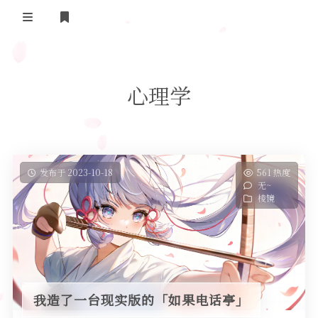
登录
首页
心理学
实用工具
舔狗日记
哔哩哔哩追番
关于我们
抖音去水印
发布于 2023-10-18
561 热度
无~
隐私政策
摸鱼人日历
棱镜
友情链接
今日头条新闻
我造了一台现实版的「如果电话亭」