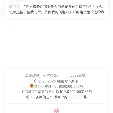
摘要
“你觉得最后那个最大的烟花是什么样子的？”她边
说着边捏了捏我的手，将问我的问题从人群的嘈杂里传递给我
的脑海。我觉得她的手掌又冰冷了 …
虽有遗憾，绝不后悔。——「古剑奇谭」
© 2020-2025 晨熙 版权所有
甘公网安备 62010302001300号
工信部ICP备案信息：
陇ICP备2021003186号
萌ICP备案信息：
萌ICP备20255988号