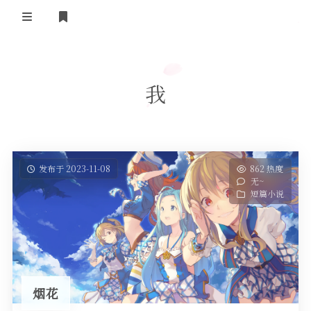
登录
首页
我
实用工具
舔狗日记
哔哩哔哩追番
关于我们
抖音去水印
发布于 2023-11-08
862 热度
无~
隐私政策
摸鱼人日历
短篇小说
友情链接
今日头条新闻
烟花