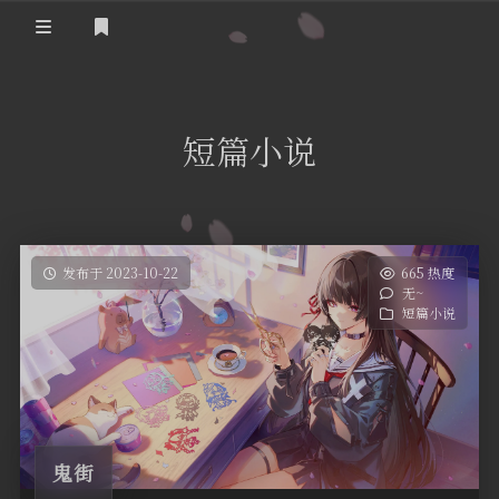
登录
首页
短篇小说
实用工具
舔狗日记
哔哩哔哩追番
关于我们
抖音去水印
发布于 2023-10-22
665 热度
无~
隐私政策
摸鱼人日历
短篇小说
友情链接
今日头条新闻
鬼街