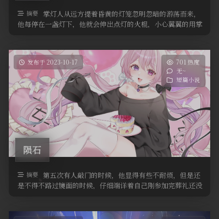
摘要
掌灯人从远方提着昏黄的灯笼忽明忽暗的游荡而来，
他每停在一盏灯下，他就会伸出点灯的火棍，小心翼翼的用掌
灯棍一头微明的火焰点燃一盏路灯 …
发布于 2023-10-17
701 热度
无~
短篇小说
陨石
摘要
第五次有人敲门的时候，他显得有些不耐烦，但是还
是不得不路过镜面的时候，仔细端详着自己刚参加完葬礼还没
有来得及撤下的领结是否因为刚才 …