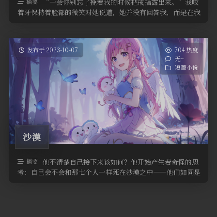
摘要
“一会你别忘了挽着我的时候把戒指露出来。”我咬
着牙保持着脸部的微笑对她说道，她并没有回答我，而是在我
的手臂内侧狠狠地捏了一把，不耐 …
发布于 2023-10-07
704 热度
无~
短篇小说
沙漠
摘要
他不清楚自己接下来该如何？他开始产生着奇怪的思
考：自己会不会和那七个人一样死在沙漠之中——他们如同是
一种传播海市蜃楼的寄体，在不同 …