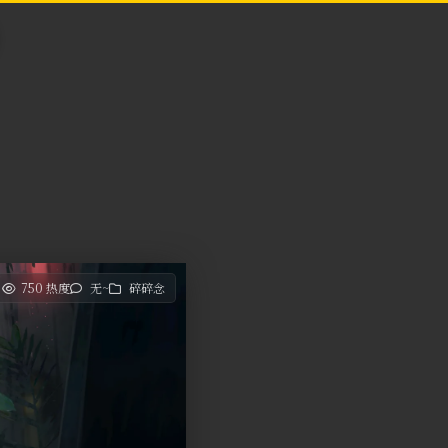
750 热度
无~
碎碎念