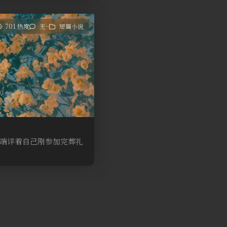
701 热度
无~
短篇小说
端详着自己刚参加完葬礼