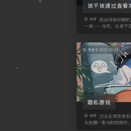
该不该通过查看
摘要
政治没啥好聊的
一说——当然，也说不定
发布于 2023-10-23
隐私游戏
摘要
过去在用安卓系
头拍摄一张当时的照片，