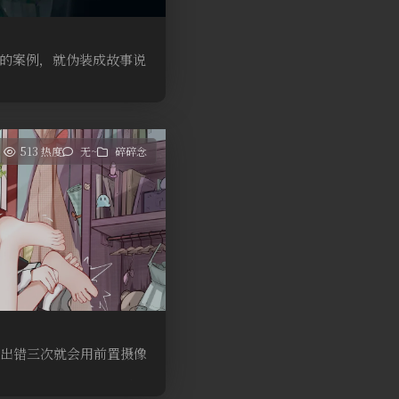
的案例，就伪装成故事说
513 热度
无~
碎碎念
锁出错三次就会用前置摄像