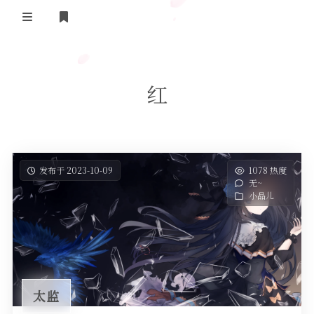
登录
首页
红
实用工具
舔狗日记
哔哩哔哩追番
关于我们
抖音去水印
发布于 2023-10-09
1078 热度
无~
隐私政策
摸鱼人日历
小品儿
友情链接
今日头条新闻
太监