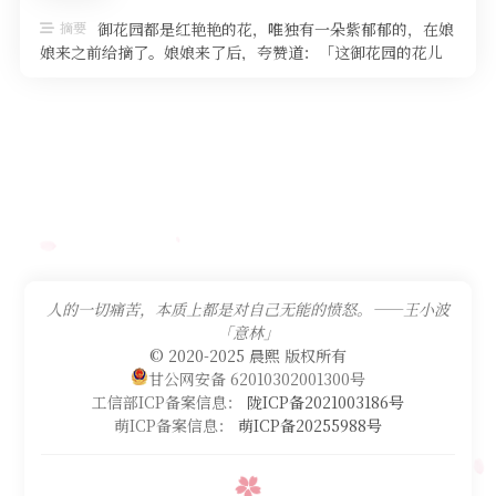
摘要
御花园都是红艳艳的花，唯独有一朵紫郁郁的，在娘
娘来之前给摘了。娘娘来了后，夸赞道：「这御花园的花儿
啊，极好，要是有点別的颜色啊，就 …
人的一切痛苦，本质上都是对自己无能的愤怒。——王小波
「意林」
© 2020-2025 晨熙 版权所有
甘公网安备 62010302001300号
工信部ICP备案信息：
陇ICP备2021003186号
萌ICP备案信息：
萌ICP备20255988号