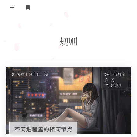
登录
首页
规则
实用工具
舔狗日记
哔哩哔哩追番
关于我们
抖音去水印
发布于 2023-11-23
625 热度
无~
隐私政策
摸鱼人日历
碎碎念
友情链接
今日头条新闻
不同进程里的相同节点