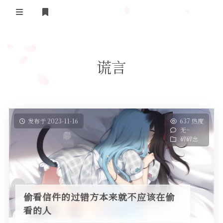
登录
首页
谎言
实用工具
舔狗日记
哔哩哔哩追番
关于我们
抖音去水印
发布于 2023-11-16
637 热度
无~
隐私政策
摸鱼人日历
碎碎念
友情链接
今日头条新闻
偷看信件的过错方本来就不应该在偷
看的人