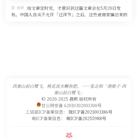
摘要
给文章定时完，才意识到这篇文章会在5月20日发
布。中国人自从不允许「过洋节」之后，这些被商家搞出来的
「电商节」就成了各个电商造势的 …
西塞山前白鹭飞，桃花流水鳜鱼肥。——张志和「渔歌子·西
塞山前白鹭飞」
© 2020-2025 晨熙 版权所有
甘公网安备 62010302001300号
工信部ICP备案信息：
陇ICP备2021003186号
萌ICP备案信息：
萌ICP备20255988号