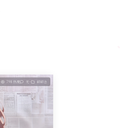
798 热度
无~
碎碎念