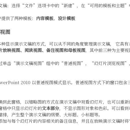
文稿：选择“文件”选项卡中的“新建”，在“可用的模板和主题”
中为用户提供了两种模板：
内容模板
、
设计模板
0 视图
0 提供了多种显示演示文稿的方式，可以从不同的角度管理演示文稿， 它具
片放映视图、阅读视图、备注视图和母板视图
，其中前三种为主要视
过单击“演示文稿视图”组中的“普通视图”，“幻灯片浏览视图”
erPoint 2010 以普通视图模式显示。普通视图方式下的窗口包
换到此窗格，以缩略图的方式在演示文稿中观看幻灯片，也可以重新
窗格中只显示幻灯片的
文本部分
，不显示图形对象和色彩。可以看到
缩排，产生整个演示文稿的纲要、大标题、小标题等。
添加与每个幻灯片的内容相关的备注信息，并且在放映演示文稿时将