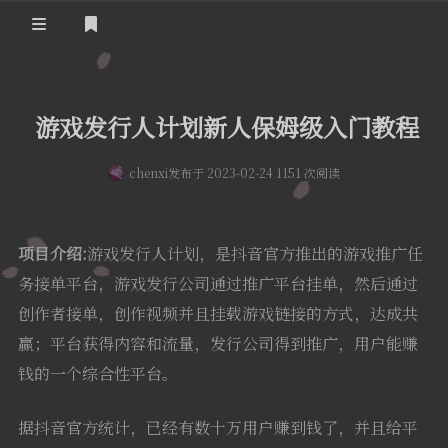
登录
首页
游戏发行人计划新人保姆级入门教程
实用工具
chenxi
发布于 2023-02-24 1151 次阅读
舔狗日记
哔哩哔哩追番
关于我们
抖音去水印
项目介绍:
游戏发行人计划，是抖音官方推出的游戏推广任
隐私政策
摸鱼人日历
务接单平台，游戏发行公司通过推广平台挂单，然后通过
友情链接
创作者接单，创作视频并且挂载游戏链接的方式，达成共
今日头条新闻
赢；平台获得内容和流量，发行公司得到推广，用户能赚
钱的一个综合性平台。
据抖音官方统计，已经有数十万用户赚到钱了，并且给平