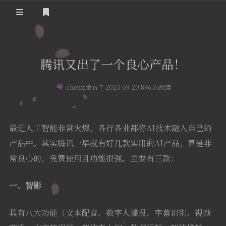
登录
首页
腾讯又出了一个良心产品！
实用工具
chenxi
发布于 2023-09-20 896 次阅读
舔狗日记
哔哩哔哩追番
关于我们
抖音去水印
最近人工智能非常火爆，各行各业都将AI技术融入自己的
隐私政策
摸鱼人日历
产品中。其实腾讯一早就有好几款实用的AI产品，算是非
友情链接
常良心的，免费使用且功能很强。主要有三款：
今日头条新闻
一、智影
具有八大功能（文本配音、数字人播报、字幕识别、视频