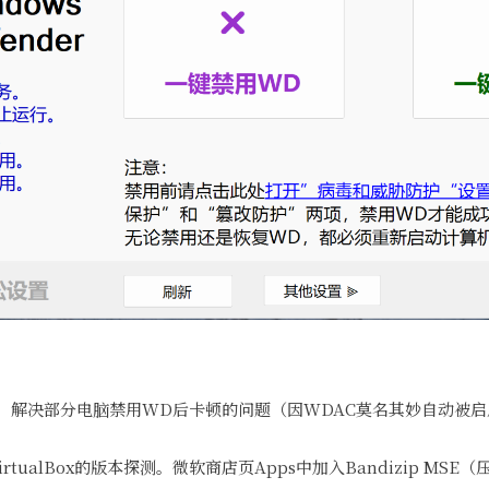
C，解决部分电脑禁用WD后卡顿的问题（因WDAC莫名其妙自动被
tualBox的版本探测。微软商店页Apps中加入Bandizip MSE