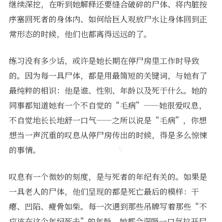
继续深挖，在听到她解释还要缝合破碎的尸体、将内脏按
序塞回死者的身体内、如何给巨人观放尸水让身体回到正
常形态的时候，他们也都离得远远的了。
练习没有多少话，或许是她长期在停尸房里工作时导致
的。因为每一具尸体，都是用最简短的关键词，与她有了
最纯粹的相识：他是谁、性别、年龄以及死于什么。她的
同事都知道她有一个不自觉的“毛病”——她很爱叹息，
不自觉地长长地舒一口气——之所以说是“毛病”，你想
想当一声沉重的叹息从停尸房传出的时候，得是多么惊悚
的事情。
叹息有一个微妙的刻度，是与死者的年纪有关的。如果是
一具老人的尸体，他们呈现的都是死亡最后的模样：干
瘪、凹陷、瘦骨如柴。每一次遇到那些吊牌写着那些“不
应该在这个年纪死去”的年龄，她都会深吸一口气拉开尸