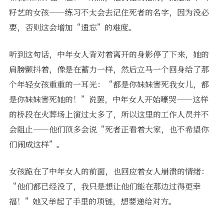
籽艺的女孩——练习不太会去记住死者的名字，因为没必
要，否则这会增加“遗忘”的难度。
听到这句话，中年女人背对着离开的身影停了下来，她的
肩膀颤抖着，像是在蓄力一样，然后立马一个回身给了那
个年轻女孩重重的一耳光：“都是你妹妹害死我女儿，都
是你妹妹害死她的！”说罢，中年女人开始嚎哭——这样
的桥段在火葬场上演过太多了，所以这里的工作人员并不
会阻止——他们顶多会说“死者正看着大家，也不希望你
们闹成这样”。
女孩跪在了中年女人的前面，也回应着女人崩溃的情绪：
“他们都已经没了，我只是想让他们能在那边过得更幸
福！”她又举起了手里的项链，想要递给对方。