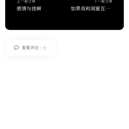
上一篇文章
下一篇文章
感情与搓麻
如果我和闺蜜互换灵魂，你会选择我的肉体还是我的灵魂？
查看评论 -
无~