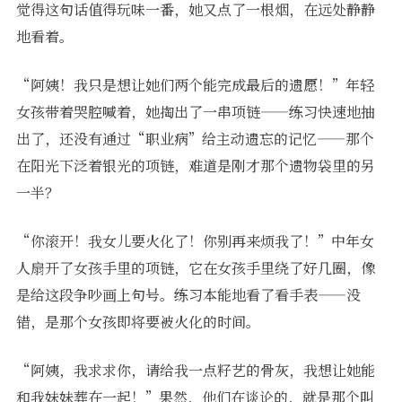
觉得这句话值得玩味一番，她又点了一根烟，在远处静静
地看着。
“阿姨！我只是想让她们两个能完成最后的遗愿！”年轻
女孩带着哭腔喊着，她掏出了一串项链——练习快速地抽
出了，还没有通过“职业病”给主动遗忘的记忆——那个
在阳光下泛着银光的项链，难道是刚才那个遗物袋里的另
一半？
“你滚开！我女儿要火化了！你别再来烦我了！”中年女
人扇开了女孩手里的项链，它在女孩手里绕了好几圈，像
是给这段争吵画上句号。练习本能地看了看手表——没
错，是那个女孩即将要被火化的时间。
“阿姨，我求求你，请给我一点籽艺的骨灰，我想让她能
和我妹妹葬在一起！”果然，他们在谈论的，就是那个叫