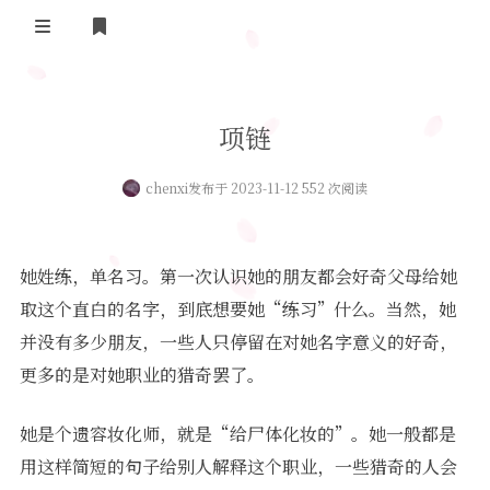
登录
首页
项链
实用工具
chenxi
发布于 2023-11-12 552 次阅读
舔狗日记
哔哩哔哩追番
关于我们
抖音去水印
她姓练，单名习。第一次认识她的朋友都会好奇父母给她
隐私政策
摸鱼人日历
取这个直白的名字，到底想要她“练习”什么。当然，她
并没有多少朋友，一些人只停留在对她名字意义的好奇，
友情链接
今日头条新闻
更多的是对她职业的猎奇罢了。
她是个遗容妆化师，就是“给尸体化妆的”。她一般都是
用这样简短的句子给别人解释这个职业，一些猎奇的人会