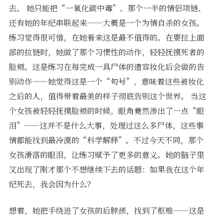
去。 她只能把“一氧化碳中毒”、那个一半的情侣项链、
还有她的年纪串联起来——大概是一个为情自杀的女孩。
练习觉得很可惜，在她看来这是最不值得的。在要拉上面
部的拉链时，她做了那个习惯性的动作，轻轻抚摸死者的
脸颊。这是练习在每完成一具尸体的遗容妆化后会做的告
别动作——她觉得这是一个“句号”，意味着这些被妆化
之后的人，值得带着最美的样子彻底告别这个世界。 当这
个女孩被轻轻抚摸脸颊的时候，眼角竟然渗出了一点“眼
泪”——这并不是什么大事，处理过这么多尸体，这些事
情都能找到最冷漠的“科学解释”。不过今天不同，那个
女孩滑落的眼泪，让练习赋予了更多的意义。她的脑子里
又出现了刚才那个不想继续下去的话题：如果我在这个年
纪死去，我会因为什么？
想着，她把手绕进了女孩的后脖颈，找到了枢椎——这是