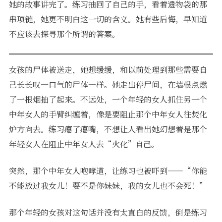
她的故事讲完了。练习抽回了自己的手，看着遗物袋的那
串项链，她更不明白这一切的含义。她有些后悔，早知道
不应该去探寻那个所谓的答案。
女孩的尸体被送走，她想缓缓，和以前处理到那些需要自
己长长叹一口气的尸体一样。她走出停尸间，在墙根点燃
了一根烟抽了起来。不远处，一个年轻的女人抓住另一个
中年女人的手臂纠缠着，像是要阻止那个中年女人往焚化
炉方向去。练习瘪了瘪嘴，不想让人看出她幻想着是那个
年轻女人在阻止中年女人去“火化”自己。
突然，那个中年女人咆哮道，让练习也被吓到——“你能
不能放过我女儿！要不是你妹妹，我的女儿也不会死！”
那个年轻的女孩对这句话并没有太直白的反馈，倒是练习