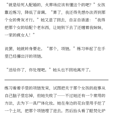
“就是给死人配婚的，火葬场应该有懂这个的吧？”女孩
靠近练习，降低了音调。“算了，我还得先想办法弄到那
个女的骨灰才行。”她又退了回去，自言自语道：“我得
把那个女的给配个老东西，让她别下去了还缠着我妹妹，
一家的疯女人！”
说罢，她就转身要走。“那个，项链。”练习举起了在手
里已经攥出汗的项链。
“送给你了，你处理吧。”她头也不回地离开了。
练习看着手里的项链发呆，试图把关于那个女孩的故事从
自己脑子里忘掉，但她失败了——不过她还有一个常用的
方法，去为下一具尸体化妆。她在身边的花台里用手挖了
一个土坑，把那个项链埋了进去。然后抬头看了眼焚化炉