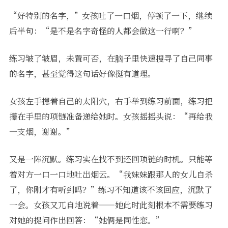
“好特别的名字，”女孩吐了一口烟，停顿了一下，继续
后半句：“是不是名字奇怪的人都会做这一行啊？”
练习皱了皱眉，未置可否，在脑子里快速搜寻了自己同事
的名字，甚至觉得这句话好像挺有道理。
女孩左手摁着自己的太阳穴，右手举到练习前面，练习把
攥在手里的项链准备递给她时。女孩摇摇头说：“再给我
一支烟，谢谢。”
又是一阵沉默。练习实在找不到还回项链的时机。只能等
着对方一口一口地吐出烟云。“我妹妹跟那人的女儿自杀
了，你刚才有听到吗？”练习不知道该不该回应，沉默了
一会。女孩又兀自地说着——她此时此刻根本不需要练习
对她的提问作出回答：“她俩是同性恋。”