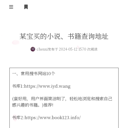
登录
首页
某宝买的小说、书籍查询地址
实用工具
chenxi
发布于 2024-05-12 1570 次阅读
舔狗日记
哔哩哔哩追番
关于我们
抖音去水印
一、常用搜书网站10个
隐私政策
摸鱼人日历
书库1:https://www.iyd.wang
友情链接
今日头条新闻
(蛮好用，用户界面简洁明了，轻松地浏览和搜索自己
感兴趣的书籍。)推荐!
书库2:https://www.book123.info/