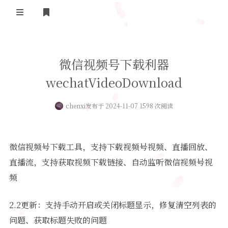
登录
首页
微信视频号下载利器
实用工具
wechatVideoDownload
舔狗日记
哔哩哔哩追番
chenxi
发布于 2024-11-07 1598 次阅读
关于我们
抖音去水印
隐私政策
摸鱼人日历
微信视频号下载工具，支持下载视频号视频、直播回放、
友情链接
直播流，支持获取视频下载链接、自动监听微信视频号视
今日头条新闻
频
2.2更新：支持手动开启或关闭标题显示，修复清空列表的
问题、获取标题失败的问题